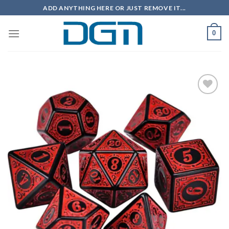
Skip
ADD ANYTHING HERE OR JUST REMOVE IT...
to
content
0
Add to
wishlist