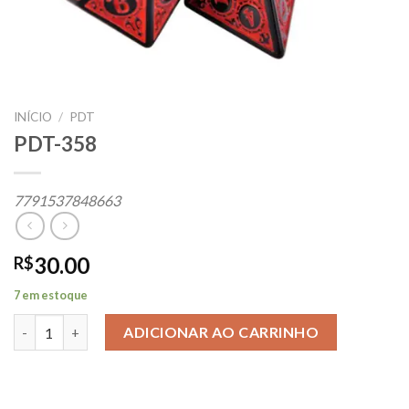
INÍCIO
/
PDT
PDT-358
7791537848663
30.00
R$
7 em estoque
PDT-358 quantidade
ADICIONAR AO CARRINHO